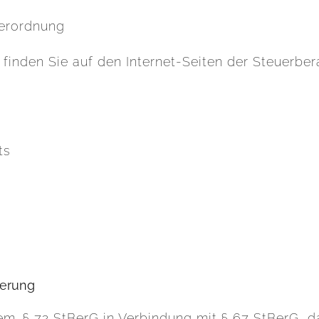
erordnung
inden Sie auf den Internet-Seiten der Steuerb
ts
herung
m. § 72 StBerG in Verbindung mit § 67 StBerG, da