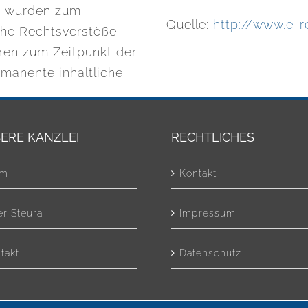
en wurden zum
Quelle:
http://www.e-r
che Rechtsverstöße
aren zum Zeitpunkt der
rmanente inhaltliche
ERE KANZLEI
RECHTLICHES
am
Kontakt
r Steura
Impressum
takt
Datenschutz