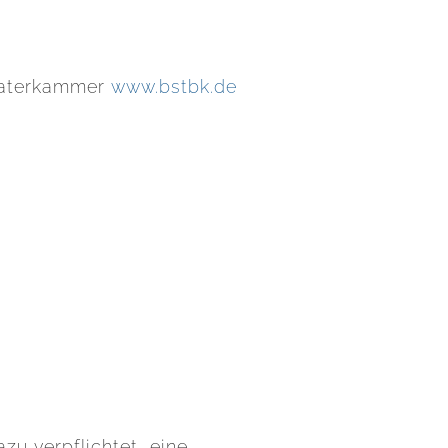
eraterkammer
www.bstbk.de
zu verpflichtet, eine