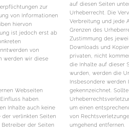
auf diesen Seiten unt
Verpflichtungen zur
Urheberrecht. Die Verv
ung von Informationen
Verbreitung und jede 
iben hiervon
Grenzen des Urheberre
ung ist jedoch erst ab
Zustimmung des jeweili
onkreten
Downloads und Kopien 
anntwerden von
privaten, nicht kommer
 werden wir diese
die Inhalte auf dieser 
wurden, werden die Ur
Insbesondere werden In
ternen Webseiten
gekennzeichnet. Sollte
 Einfluss haben.
Urheberrechtsverletzu
en Inhalte auch keine
um einen entsprechen
der verlinkten Seiten
von Rechtsverletzunge
r Betreiber der Seiten
umgehend entfernen.